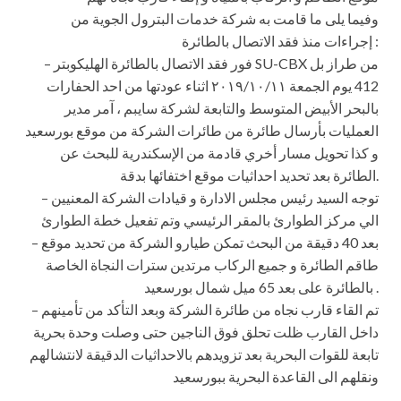
وفيما يلى ما قامت به شركة خدمات ا
لبترول الجوية من
إجراءات منذ فقد الاتصال بالطائرة :
– فور فقد الاتصال بالطائرة الهليكوبتر SU-CBX من طراز بل
412 يوم الجمعة ٢٠١٩/١٠/١١ اثناء عودتها من احد الحفارات
بالبحر الأبيض المتوسط والتابعة لشركة سايبم ، آمر مدير
العمليات بأرسال طائرة من طائرات الشركة من موقع بورسعيد
و كذا تحويل مسار أخري قادمة من الإسكندرية للبحث عن
الطائرة بعد تحديد احداثيات موقع اختفائها بدقة.
– توجه السيد رئيس مجلس الادارة و قيادات الشركة المعنيين
الي مركز الطوارئ بالمقر الرئيسي وتم تفعيل خطة الطوارئ
– بعد 40 دقيقة من البحث تمكن طيارو الشركة من تحديد موقع
طاقم الطائرة و جميع الركاب مرتدين سترات النجاة الخاصة
بالطائرة على بعد 65 ميل شمال بورسعيد .
– تم القاء قارب نجاه من طائرة الشركة وبعد التأكد من تأمينهم
داخل القارب ظلت تحلق فوق الناجين حتى وصلت وحدة بحرية
تابعة للقوات البحرية بعد تزويدهم بالاحداثيات الدقيقة لانتشالهم
ونقلهم الى القاعدة البحرية ببورسعيد