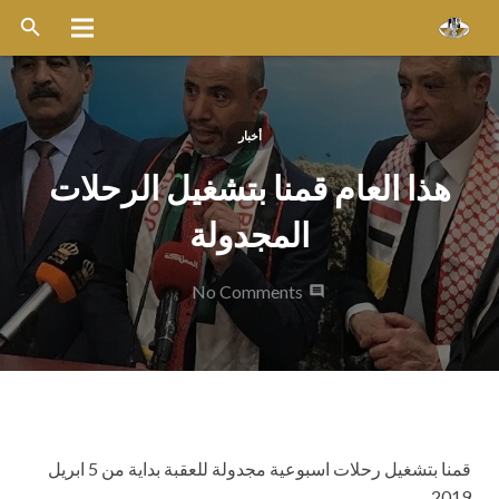
الرئيسية
عن الشركة
أخبار
هذا العام قمنا بتشغيل الرحلات
خدماتنا
المجدولة
الاسطول
قواعد التشغيل
No Comments
ميديا
وظائف
اخر الأخبار
قمنا بتشغيل رحلات اسبوعية مجدولة للعقبة بداية من 5 ابريل
أتصل بنا
2019