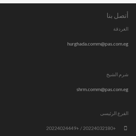
أتصل بنا
الغردقة
hurghada.comm@pas.com.eg
شرم الشيخ
shrm.comm@pas.com.eg
الفرع الرئيسى
+20224032180 / +20224024449