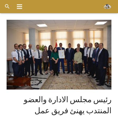
الرئيسية
عن الشركة
خدماتنا
الاسطول
قواعد التشغيل
ميديا
وظائف
رئيس مجلس الادارة والعضو
اخر الأخبار
المنتدب يهنئ فريق عمل
أتصل بنا