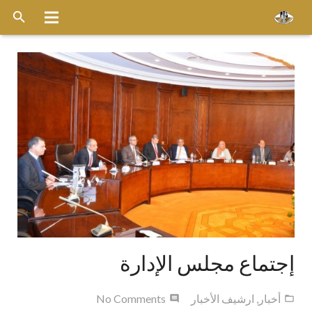
الرئيسية
عن الشركة
خدماتنا
الاسطول
قواعد التشغيل
ميديا
وظائف
إجتماع مجلس الإدارة
اخر الأخبار
أخبار
,
ارشيف الأخبار
No Comments
أتصل بنا