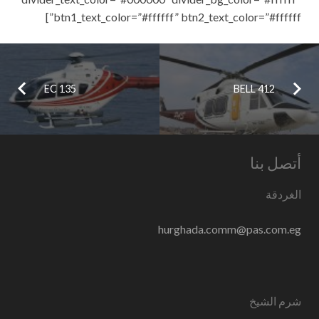
btn1_text_color=”#ffffff” btn2_text_color=”#ffffff”]
EC 135
BELL 412
أتصل بنا
الغردقة
hurghada.comm@pas.com.eg
شرم الشيخ