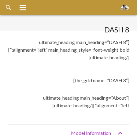
الرئيسية
DASH 8
عن الشركة
[ultimate_heading main_heading=”DASH 8″
alignment=”left” main_heading_style=”font-weight:bold;”]
خدماتنا
[/ultimate_heading]
الاسطول
قواعد التشغيل
[the_grid name=”DASH 8″]
ميديا
[ultimate_heading main_heading=”About”
alignment=”left”][/ultimate_heading]
وظائف
اخر الأخبار
Model Information
أتصل بنا