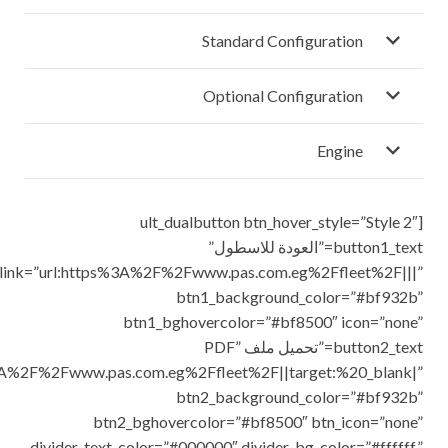
Standard Configuration
Optional Configuration
Engine
[ult_dualbutton btn_hover_style=”Style 2″
button1_text=”العودة للاسطول”
_link=”url:https%3A%2F%2Fwww.pas.com.eg%2Ffleet%2F|||”
btn1_background_color=”#bf932b”
btn1_bghovercolor=”#bf8500″ icon=”none”
button2_text=”تحميل ملف PDF”
%3A%2F%2Fwww.pas.com.eg%2Ffleet%2F||target:%20_blank|”
btn2_background_color=”#bf932b”
btn2_bghovercolor=”#bf8500″ btn_icon=”none”
divider_text_color=”#000000″ divider_bg_color=”#ffffff”