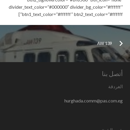
divider_text_color=”#000000″ divider_bg_color=”#ffffff”
btn1_text_color=”#ffffff” btn2_text_color=”#ffffff”]
AW 139
أتصل بنا
الغردقة
hurghada.comm@pas.com.eg
شرم الشيخ