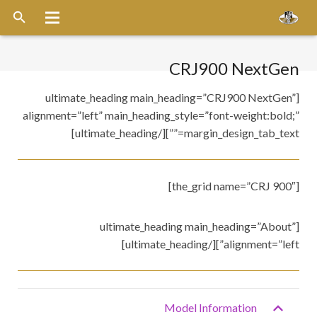
الرئيسية
CRJ900 NextGen
عن الشركة
[ultimate_heading main_heading=”CRJ900 NextGen”
alignment=”left” main_heading_style=”font-weight:bold;”
خدماتنا
margin_design_tab_text=””][/ultimate_heading]
الاسطول
قواعد التشغيل
[the_grid name=”CRJ 900″]
ميديا
[ultimate_heading main_heading=”About”
alignment=”left”][/ultimate_heading]
وظائف
اخر الأخبار
Model Information
أتصل بنا