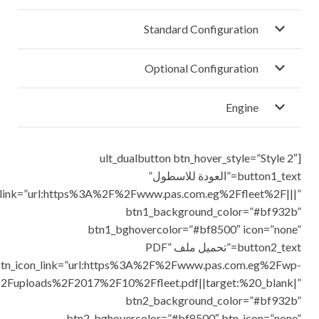
Standard Configuration
Optional Configuration
Engine
[ult_dualbutton btn_hover_style=”Style 2″
button1_text=”العودة للاسطول”
_link=”url:https%3A%2F%2Fwww.pas.com.eg%2Ffleet%2F|||”
btn1_background_color=”#bf932b”
btn1_bghovercolor=”#bf8500″ icon=”none”
button2_text=”تحميل ملف PDF”
tn_icon_link=”url:https%3A%2F%2Fwww.pas.com.eg%2Fwp-
2Fuploads%2F2017%2F10%2Ffleet.pdf||target:%20_blank|”
btn2_background_color=”#bf932b”
btn2_bghovercolor=”#bf8500″ btn_icon=”none”