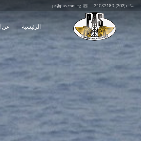
pr@pas.com.eg
+(202)-24032180
الرئيسية
عن ا